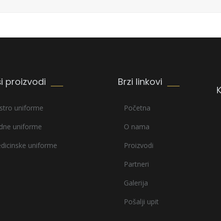
i proizvodi
Brzi linkovi
stro uniforme
Početna
dne uniforme
O nama
dicinske uniforme
Proizvodi
Partneri
Galerija
Pošalji upit