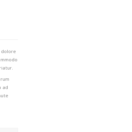
 dolore
 commodo
iatur.
borum
m ad
aute