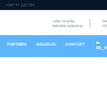
+387 57 225 750
Lider na polju
Se
tekstilne industrije
IS
PARTNERI
GALERIJA
KONTAKT
Mechanical Tool