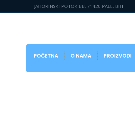
JAHORINSKI POTOK BB, 71420 PALE, BIH
POČETNA
O NAMA
PROIZVODI