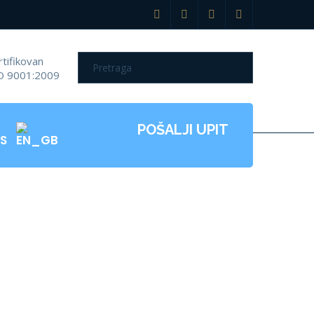
rtifikovan
O 9001:2009
POŠALJI UPIT