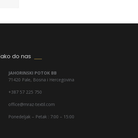
Kako do nas
JAHORINSKI POTOK BB
71420 Pale, Bosna i Hercegovina
+387 57 225 750
office@mraz-textil.com
Ponedeljak – Petak : 7:00 – 15:00