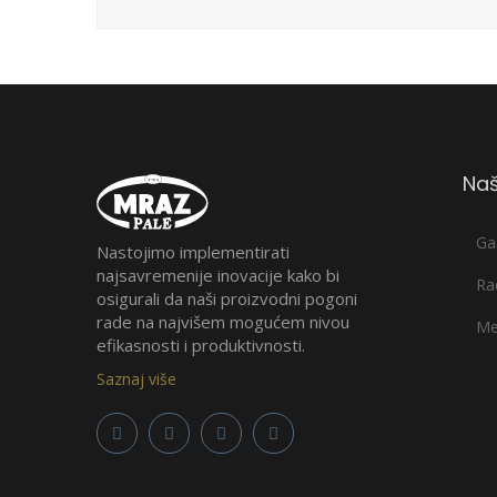
Naš
Ga
Nastojimo implementirati
najsavremenije inovacije kako bi
Ra
osigurali da naši proizvodni pogoni
rade na najvišem mogućem nivou
Me
efikasnosti i produktivnosti.
Saznaj više