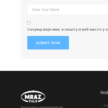
Сачувај моје име, е-пошту и веб место у
Naš
Ga
Nastojimo implementirati