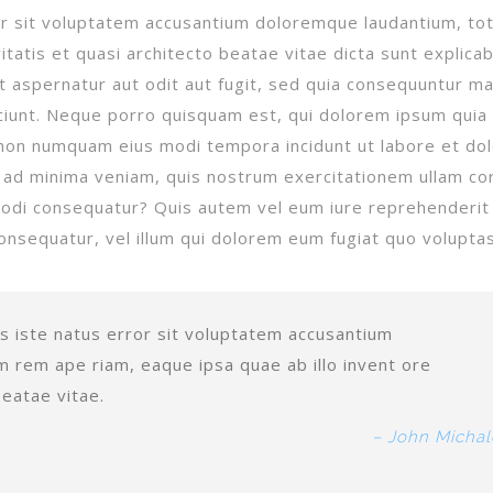
ror sit voluptatem accusantium doloremque laudantium, t
itatis et quasi architecto beatae vitae dicta sunt explicab
 aspernatur aut odit aut fugit, sed quia consequuntur ma
ciunt. Neque porro quisquam est, qui dolorem ipsum quia
ia non numquam eius modi tempora incidunt ut labore et do
ad minima veniam, quis nostrum exercitationem ullam co
mmodi consequatur? Quis autem vel eum iure reprehenderit 
onsequatur, vel illum qui dolorem eum fugiat quo voluptas
s iste natus error sit voluptatem accusantium
 rem ape riam, eaque ipsa quae ab illo invent ore
beatae vitae.
– John Michal