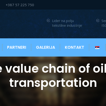
+387 57 225 750
Lider na polju
Se
tekstilne industrije
IS
PARTNERI
GALERIJA
KONTAKT
value chain of oi
transportation