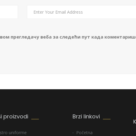
 овом прегледачу веба за следећи пут када коментариш
i proizvodi
Brzi linkovi
stro uniforme
Početna