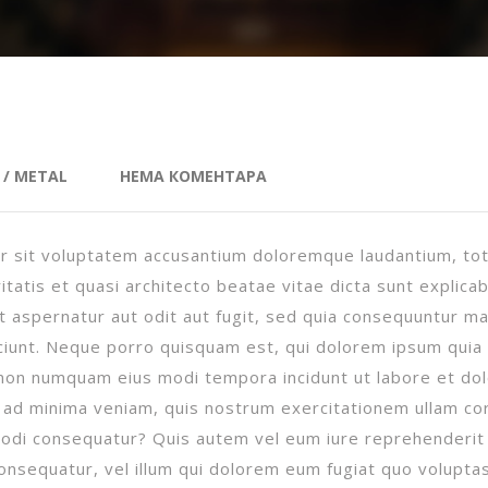
G
/
METAL
НЕМА КОМЕНТАРА
ror sit voluptatem accusantium doloremque laudantium, t
itatis et quasi architecto beatae vitae dicta sunt explicab
 aspernatur aut odit aut fugit, sed quia consequuntur ma
ciunt. Neque porro quisquam est, qui dolorem ipsum quia
ia non numquam eius modi tempora incidunt ut labore et do
ad minima veniam, quis nostrum exercitationem ullam co
mmodi consequatur? Quis autem vel eum iure reprehenderit 
onsequatur, vel illum qui dolorem eum fugiat quo voluptas