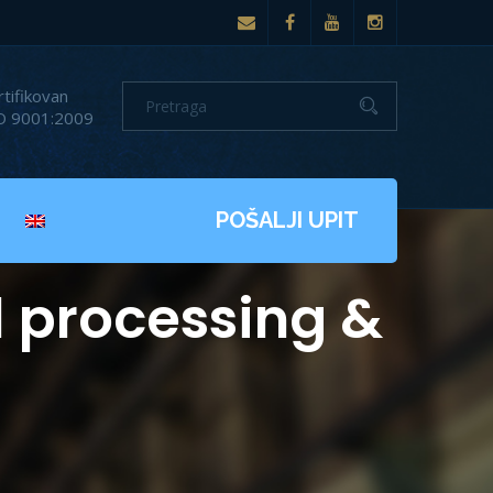
rtifikovan
O 9001:2009
POŠALJI UPIT
l processing &