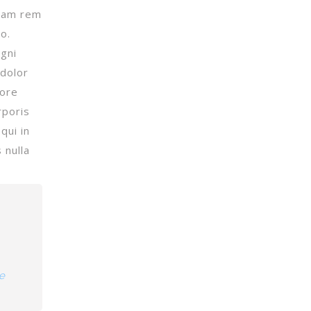
otam rem
o.
gni
 dolor
lore
rporis
qui in
 nulla
e