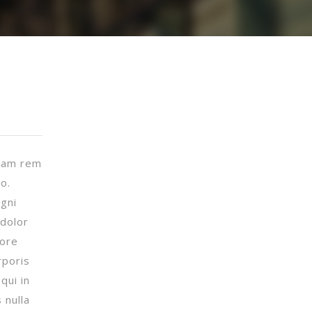
otam rem
o.
gni
 dolor
lore
rporis
qui in
 nulla