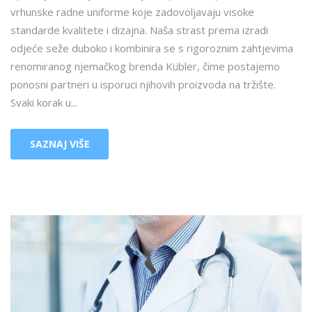
vrhunske radne uniforme koje zadovoljavaju visoke
standarde kvalitete i dizajna. Naša strast prema izradi
odjeće seže duboko i kombinira se s rigoroznim zahtjevima
renomiranog njemačkog brenda Kübler, čime postajemo
ponosni partneri u isporuci njihovih proizvoda na tržište.
Svaki korak u...
SAZNAJ VIŠE