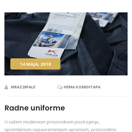
14 МАЈА, 2018
MRAZ20PALE
НЕМА КОМЕНТАРА
Radne uniforme
U našem modernom proizvodnom postrojenju,
opremljenom najsavremenijom opremom, proizvodimo