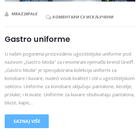
MRAZ20PALE
КОМЕНТАРИ СУ ИСКЉУЧЕНИ
Gastro uniforme
U našim pogonima proizvodimo ugostiteljske uniforme pod
nazivom „Gastro Moda“ za renomirani njemački brend Greiff.
„Gastro Moda“ je specijalizirana kolekcija uniformi za
konobare i kuvare, nudeći visok kvalitet i stil u ugostiteljskom
sektoru. Uniforme za konobare uključuju: pantalone, kecelje,
prsluke, i kravate. Uniforme za kuvare obuhvataju: pantalona,
bluze, kape,...
SAZNAJ VIŠE