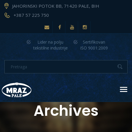
JAHORINSKI POTOK BB, 71420 PALE, BIH
+387 57 225 750
Lider na polju
Sertifikovan
tekstilne industrije
ISO 9001:2009
Tog
navi
Archives